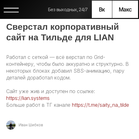
Вк
Макс
Без выходных, 24/7
Сверстал корпоративный
сайт на Тильде для LIAN
Работал с сеткой — всё верстал по Grid-
контейнеру, чтобы было аккуратно и структурно. В
некоторых блоках добавил SBS-анимацию, пару
деталей доработал кодом.
Сайт уже жив и доступен по ссылке:
https://lian.systems
Больше работ в ТГ канале
https://t.me/saity_na_tilde
Иван Шибков