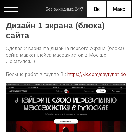
Вк
Макс
Без выходных, 24/7
Дизайн 1 экрана (блока)
сайта
Сделал 2 варианта дизайна первого экрана (блока)
сайта маркетплейса массажисток в Москве.
Докатился...)
Больше работ в группе Вк
https://vk.com/saytynatilde